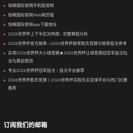
恒峰国际官网手机版官网
恒峰国际官网Web网页版
恒峰国际官网app下载地址
2026世界杯上下半区对阵图 - 完整赛程分析
2026世界杯官方赔率—2026世界杯赔率胜负竞猜与赔率投注参考
实用2026世界杯大小球竞猜★2026世界杯让球竞猜冠亚军投注玩
法与赛前预测
专业2026世界杯冠军投注｜投注平台推荐
2026世界杯胜负竞猜丨2026世界杯买胜负买足球平台与热门比赛
推荐
订阅我们的邮箱