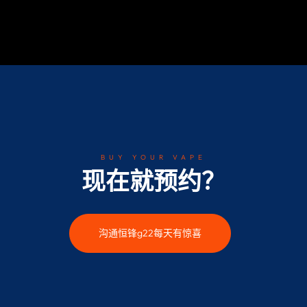
BUY YOUR VAPE
现在就预约？
沟通恒锋g22每天有惊喜