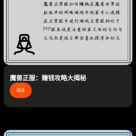
魔兽正服：赚钱攻略大揭秘
阅读