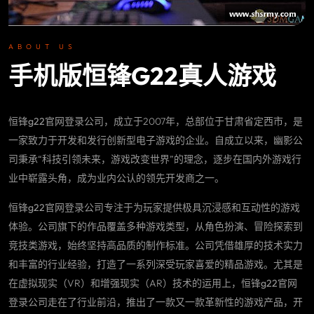
ABOUT US
手机版恒锋g22真人游戏
恒锋g22官网登录
公司，成立于2007年，总部位于甘肃省定西市，是
一家致力于开发和发行创新型电子游戏的企业。自成立以来，幽影公
司秉承“科技引领未来，游戏改变世界”的理念，逐步在国内外游戏行
业中崭露头角，成为业内公认的领先开发商之一。
恒锋g22官网登录
公司专注于为玩家提供极具沉浸感和互动性的游戏
体验。公司旗下的作品覆盖多种游戏类型，从角色扮演、冒险探索到
竞技类游戏，始终坚持高品质的制作标准。公司凭借雄厚的技术实力
和丰富的行业经验，打造了一系列深受玩家喜爱的精品游戏。尤其是
在虚拟现实（VR）和增强现实（AR）技术的运用上，
恒锋g22官网
登录
公司走在了行业前沿，推出了一款又一款革新性的游戏产品，开