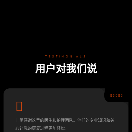
TESTIMONIALS
用户对我们说
非常感谢这里的医生和护理团队。他们的专业知识和关
心让我的康复过程更加轻松。