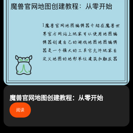
魔兽官网地图创建教程：从零开始
阅读