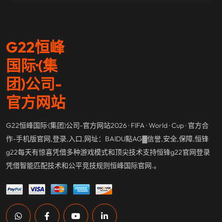
G22恒峰
国际·(集
团)公司-
官方网站
G22恒峰国际·(集团)公司-官方网站2026 · FIFA · World · Cup · 官方合
作-手机版官网,登录,入口,网址：BAIDU點AG▓信誉,安全,保障,恒锋
g22每天有惊喜凭借多种游戏模式和顶尖技术支持恒锋g22官网登录
凭借智能匹配技术和公平竞技规则恒峰国际官网.。