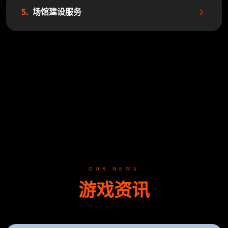
5.
场馆建设服务
OUR NEWS
游戏资讯